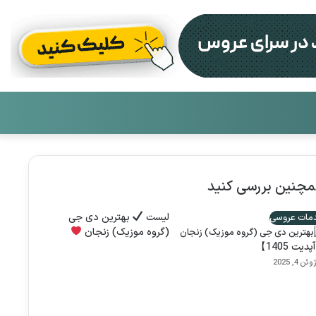
تغییر
جست
پوست
برای
چنین بررسی کنید
لیست
بهترین دی جی
مات عروسی
(گروه موزیک) زنجان
یت 1405】
وئن 4, 2025