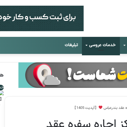
خدمات عروسی
تبلیغات
هم
خد
【آپد
ژ
ه عقد بندرعباس
【آپدیت 1405】
 اجاره سفره عقد