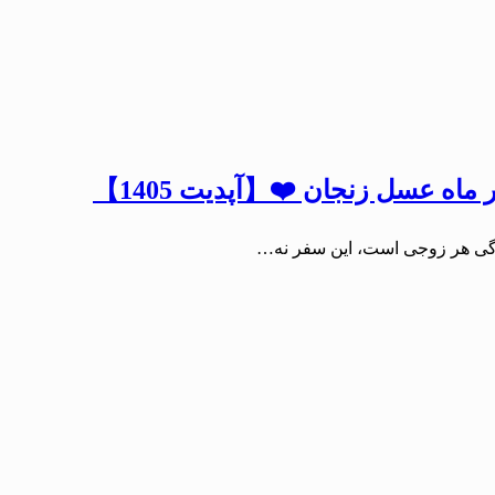
اه عسل زنجان ❤️【آپدیت 1405】
ندگی هر زوجی است، این سفر نه…