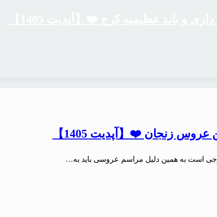
ی و باند عظیمیه کرج ❤️【آپدیت 1405】
روس زنجان ❤️【آپدیت 1405】
جی است به همین دلیل مراسم عروسی باید به…