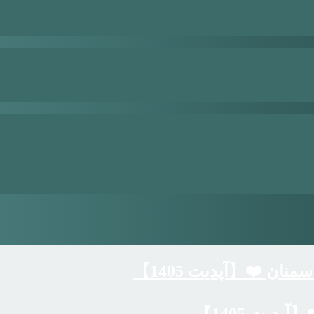
ان ❤️【آپدیت 1405】