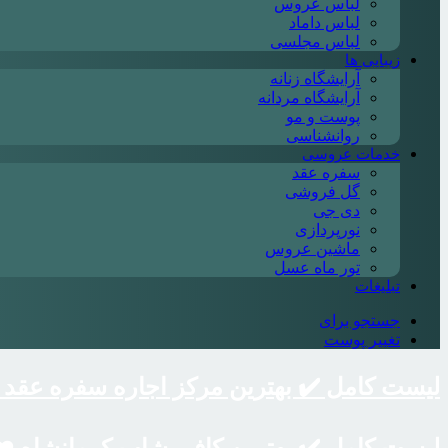
لباس عروس
لباس داماد
لباس مجلسی
زیبایی ها
آرایشگاه زنانه
آرایشگاه مردانه
پوست و مو
روانشناسی
خدمات عروسی
سفره عقد
گل فروشی
دی جی
نورپردازی
ماشین عروس
تور ماه عسل
تبلیغات
جستجو برای
تغییر پوست
لیست کامل ✔️ بهترین مرکز اجاره سفره عقد سمن