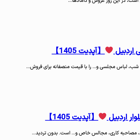
ی است، در این روز عروس و دامادها…
 اردبیل
【آپدیت 1405】
 شب، لباس مجلسی و… را با قیمت منصفانه برای فروش…
وار اردبیل
【آپدیت 1405】
سی، مصاحبه کاری، مجالس خاص و… است. بدون تردید…