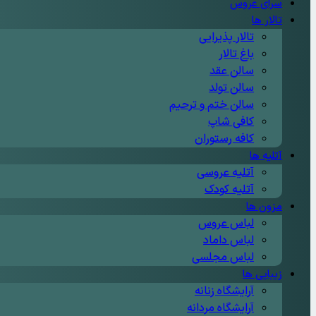
سرای عروس
تالار ها
تالار پذیرایی
باغ تالار
سالن عقد
سالن تولد
سالن ختم و ترحیم
کافی شاپ
کافه رستوران
آتلیه ها
آتلیه عروسی
آتلیه کودک
مزون ها
لباس عروس
لباس داماد
لباس مجلسی
زیبایی ها
آرایشگاه زنانه
آرایشگاه مردانه