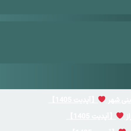
ینی شهر
【آپدیت 1405】
از
【آپدیت 1405】