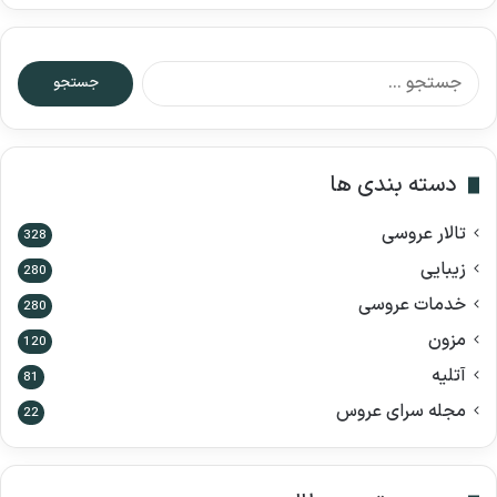
ج
س
ت
ج
و
دسته بندی ها
ب
ر
تالار عروسی
ا
328
ی
زیبایی
280
:
خدمات عروسی
280
مزون
120
آتلیه
81
مجله سرای عروس
22