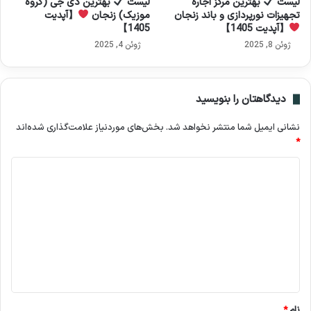
لیست
بهترین مرکز اجاره
لیست
بهترین دی جی (گروه
تجهیزات نورپردازی و باند زنجان
موزیک) زنجان
【آپدیت
【آپدیت 1405】
1405】
ژوئن 8, 2025
ژوئن 4, 2025
دیدگاهتان را بنویسید
نشانی ایمیل شما منتشر نخواهد شد.
بخش‌های موردنیاز علامت‌گذاری شده‌اند
*
د
ی
د
گ
ا
ه
*
نام
*