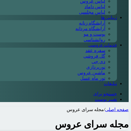
لباس عروس
لباس داماد
لباس مجلسی
زیبایی ها
آرایشگاه زنانه
آرایشگاه مردانه
پوست و مو
روانشناسی
خدمات عروسی
سفره عقد
گل فروشی
دی جی
نورپردازی
ماشین عروس
تور ماه عسل
تبلیغات
جستجو برای
تغییر پوست
صفحه اصلی
/
مجله سرای عروس
مجله سرای عروس