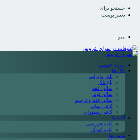
جستجو برای
تغییر پوست
منو
سرای عروس
تالار ها
تالار پذیرایی
باغ تالار
سالن عقد
سالن تولد
سالن ختم و ترحیم
کافی شاپ
کافه رستوران
آتلیه ها
آتلیه عروسی
آتلیه کودک
مزون ها