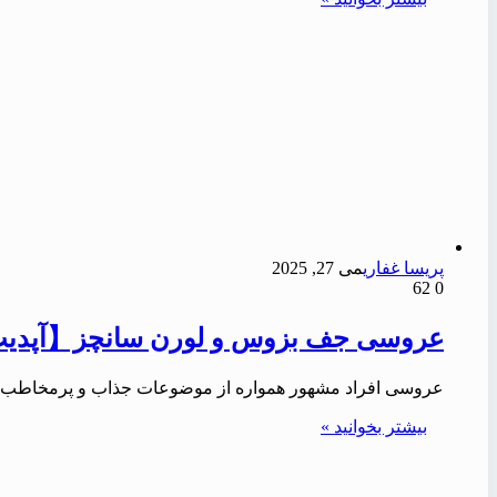
پریسا غفاری
می 27, 2025
62
0
عروسی جف بزوس و لورن سانچز【آپدیت 1405
عروسی افراد مشهور همواره از موضوعات جذاب و پرمخاطب برا
بیشتر بخوانید »