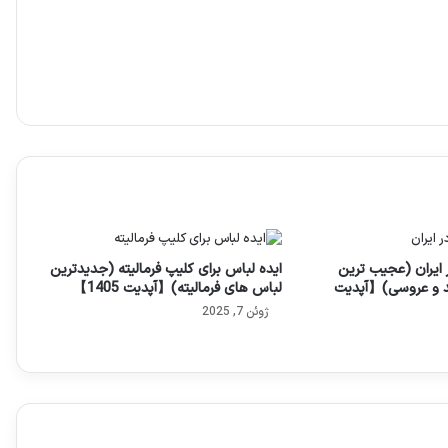
ایران (عجیب ترین
ایده لباس برای کلیپ فرمالیته (جدیدترین
د و عروسی)【آپدیت
لباس های فرمالیته)【آپدیت 1405】
ژوئن 7, 2025