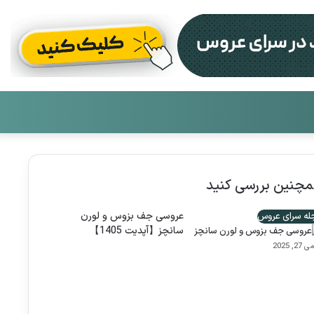
تغییر
جست
پوست
برای
چنین بررسی کنید
عروسی جف بزوس و لورن
ه سرای عروس
سانچز【آپدیت 1405】
ی 27, 2025