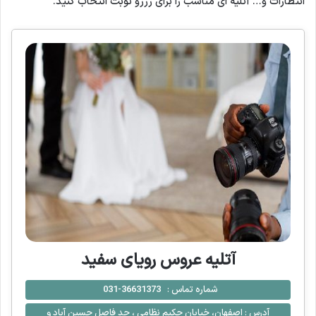
انتظارات و… آتلیه ای مناسب را برای رزرو نوبت انتخاب کنید.
آتلیه عروس رویای سفید
شماره تماس :
36631373-031
آدرس :
اصفهان، خیابان حکیم نظامی ، حد فاصل حسین آباد و