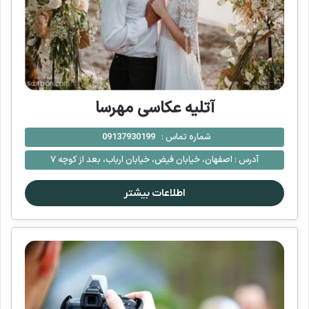
آتلیه عکاسی مهرسا
شماره تماس :
09137930199
آدرس :
اصفهان، خیابان فیض، خیابان ارباب، بعد از کوچه ۷
اطلاعات بیشتر