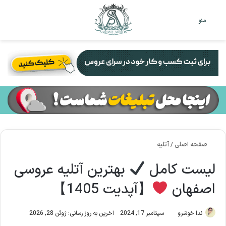
تغییر
جس
منو
پوست
برا
صفحه اصلی
/
آتلیه
لیست کامل
بهترین آتلیه عروسی
اصفهان
【آپدیت 1405】
ندا خوشرو
سپتامبر 17, 2024
اخرین به روز رسانی: ژوئن 28, 2026