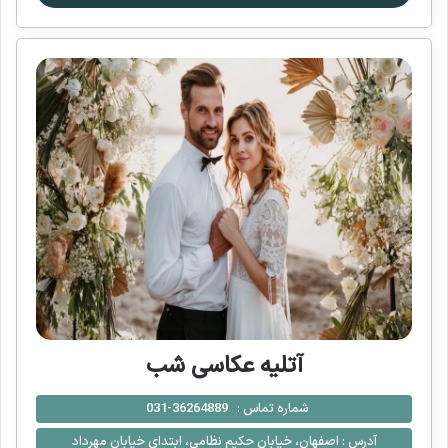
آتلیه عکاسی شب
شماره تماس :
36264889-031
آدرس :
اصفهان، خیابان حکیم نظامی، ابتدای خیابان مهرداد