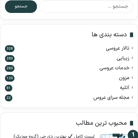
ج
س
ت
ج
و
دسته بندی ها
ب
ر
تالار عروسی
ا
328
ی
زیبایی
280
:
خدمات عروسی
280
مزون
120
آتلیه
81
مجله سرای عروس
22
محبوب ترین مطالب
لیست کامل
بهترین دی جی (گروه موزیک)