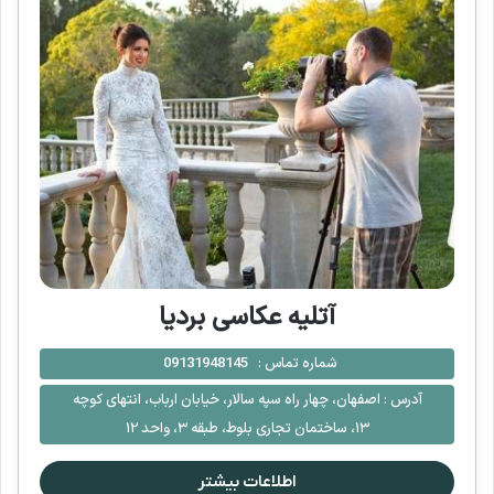
آتلیه عکاسی بردیا
شماره تماس :
09131948145
آدرس :
اصفهان، چهار راه سپه سالار، خیابان ارباب، انتهای کوچه
۱۳، ساختمان تجاری بلوط، طبقه ۳، واحد ۱۲
اطلاعات بیشتر