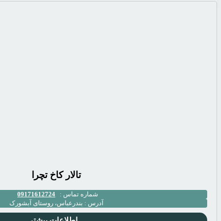
تالار كاخ تچرا
شماره تماس :
09171612724
آدرس :
بندرعباس، روستای آبشورک
اطلاعات بیشتر