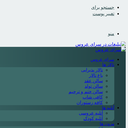
جستجو برای
تغییر پوست
منو
سرای عروس
تالار ها
تالار پذیرایی
باغ تالار
سالن عقد
سالن تولد
سالن ختم و ترحیم
کافی شاپ
کافه رستوران
آتلیه ها
آتلیه عروسی
آتلیه کودک
مزون ها