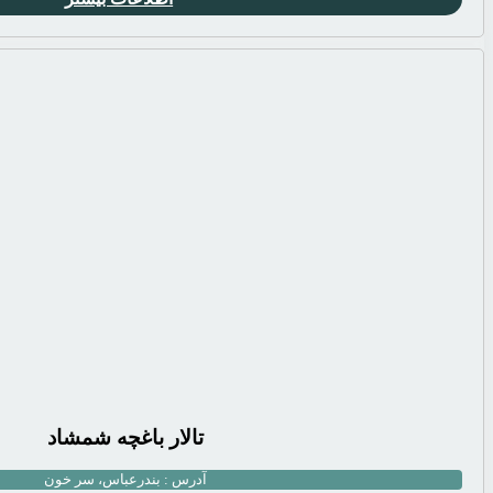
تالار باغچه شمشاد
آدرس :
بندرعباس، سر خون