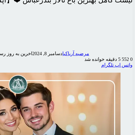
لیست کامل بهترین باغ تالار بندرعباس ❤️【آپدیت 5
مرضیه آریاکیا
دسامبر 8, 2024
اخرین به روز رسانی: ژ
0
552
5 دقیقه خوانده شد
واتس اپ
تلگرام