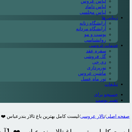
لباس عروس
لباس داماد
لباس مجلسی
زیبایی ها
آرایشگاه زنانه
آرایشگاه مردانه
پوست و مو
روانشناسی
خدمات عروسی
سفره عقد
گل فروشی
دی جی
نورپردازی
ماشین عروس
تور ماه عسل
تبلیغات
جستجو برای
تغییر پوست
صفحه اصلی
/
تالار عروسی
/
لیست کامل بهترین باغ تالار بندرعباس ❤️【آپد