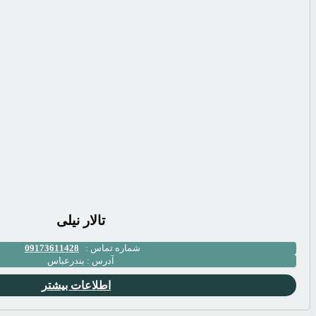
تالار نیلی
شماره تماس :
09173611428
آدرس :
بندرعباس
اطلاعات بیشتر