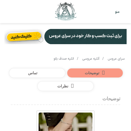
تغییر
جس
منو
پوست
برا
سرای عروس
/
آتلیه عروسی
/
اتلیه صدف بانو
توضیحات
تماس
نظرات
توضیحات