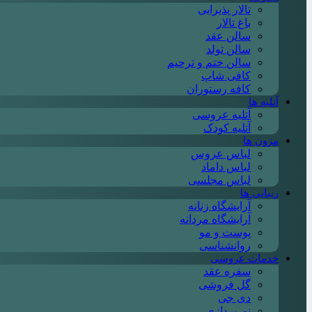
تالار پذیرایی
باغ تالار
سالن عقد
سالن تولد
سالن ختم و ترحیم
کافی شاپ
کافه رستوران
آتلیه ها
آتلیه عروسی
آتلیه کودک
مزون ها
لباس عروس
لباس داماد
لباس مجلسی
زیبایی ها
آرایشگاه زنانه
آرایشگاه مردانه
پوست و مو
روانشناسی
خدمات عروسی
سفره عقد
گل فروشی
دی جی
نورپردازی