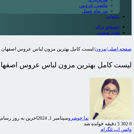
ماشین عروس
تور ماه عسل
تبلیغات
جستجو برای
تغییر پوست
صفحه اصلی
/
مزون
/
لیست کامل بهترین مزون لباس عروس اصفهان ❤️【آپ
لیست کامل بهترین مزون لباس عروس اصفهان ❤️
ندا خوشرو
سپتامبر 1, 2024
اخرین به روز رسانی: ژوئن
0
302
5 دقیقه خوانده شد
واتس اپ
تلگرام