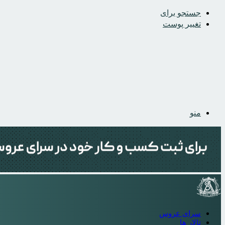
جستجو برای
تغییر پوست
منو
سرای عروس
تالار ها