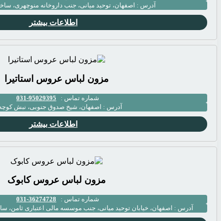
آدرس :
اصفهان، توحيد ميانى، جنب داروخانه منوچهرى، ساختم
اطلاعات بیشتر
مزون لباس عروس استاتیرا
شماره تماس :
95029395-031
آدرس :
اصفهان، شیخ صدوق جنوبی، نبش کوچه ۱۳
اطلاعات بیشتر
مزون لباس عروس کابوک
شماره تماس :
36274728-031
آدرس :
اصفهان، خیابان توحید میانی، جنب موسسه مالی اعتباری ثامن، ساختمان مین