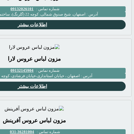
شماره تماس :
09132026101
آدرس :
اصفهان، شیخ صدوق شمالی، کوچه 22 (گلرنگ)، ساختمان منشور، طبقه 3
اطلاعات بیشتر
مزون لباس عروس لارا
شماره تماس :
09132145904
آدرس :
اصفهان ، خیابان استانداری،خیابان فرشادی، کوچه 
اطلاعات بیشتر
مزون لباس عروس آفرینش
شماره تماس :
36281004-031