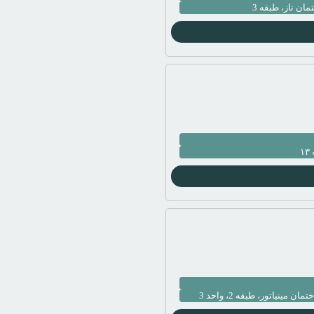
ان ناز، طبقه 3
یاتور، طبقه 2، واحد 3