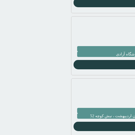
شگاه آزادی
ن اردیبهشت ، نبش کوچه 52