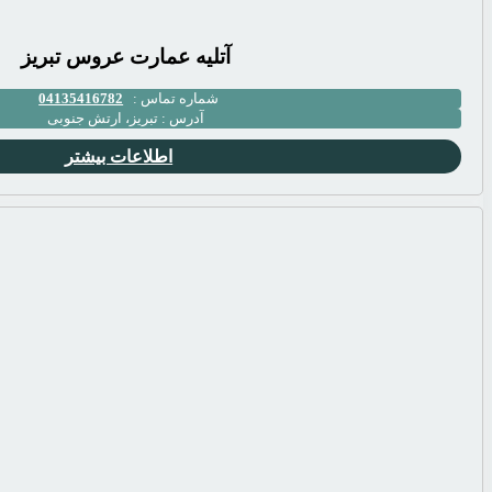
آتلیه عمارت عروس تبریز
شماره تماس :
04135416782
آدرس :
تبریز، ارتش جنوبی
اطلاعات بیشتر