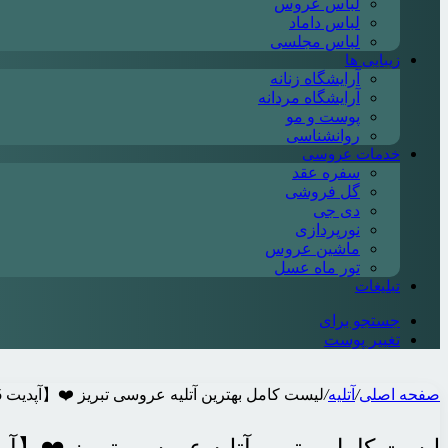
لباس عروس
لباس داماد
لباس مجلسی
زیبایی ها
آرایشگاه زنانه
آرایشگاه مردانه
پوست و مو
روانشناسی
خدمات عروسی
سفره عقد
گل فروشی
دی جی
نورپردازی
ماشین عروس
تور ماه عسل
تبلیغات
جستجو برای
تغییر پوست
صفحه اصلی
/
آتلیه
/
لیست کامل بهترین آتلیه عروسی تبریز ❤️【آپدیت 1405】