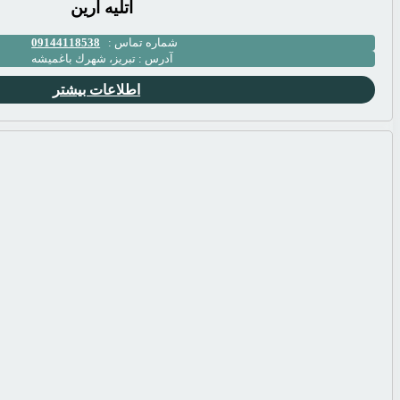
آتلیه آرین
شماره تماس :
09144118538
آدرس :
تبریز، شهرك باغميشه
اطلاعات بیشتر