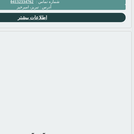
شماره تماس :
04132334762
آدرس :
تبریز، امیرخیز
اطلاعات بیشتر