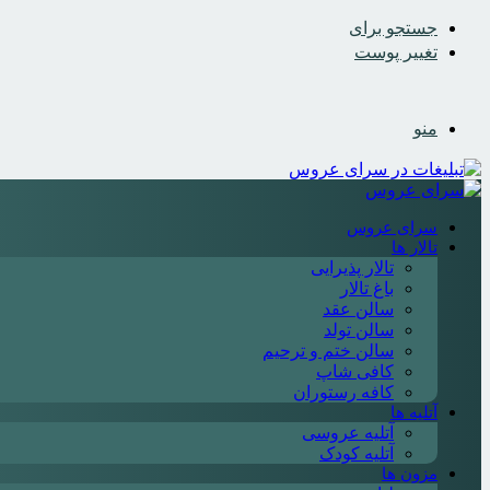
جستجو برای
تغییر پوست
منو
سرای عروس
تالار ها
تالار پذیرایی
باغ تالار
سالن عقد
سالن تولد
سالن ختم و ترحیم
کافی شاپ
کافه رستوران
آتلیه ها
آتلیه عروسی
آتلیه کودک
مزون ها