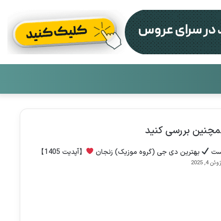
تغییر
جست
پوست
برای
چنین بررسی کنید
ست
بهترین دی جی (گروه موزیک) زنجان
【آپدیت 1405】
وئن 4, 2025