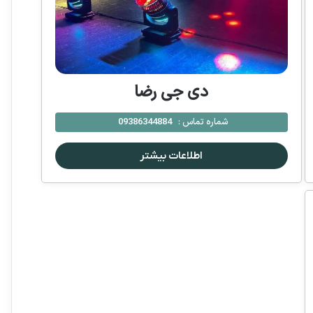
دی جی رضا
شماره تماس :
09386344884
اطلاعات بیشتر