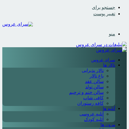
جستجو برای
تغییر پوست
منو
سرای عروس
تالار ها
تالار پذیرایی
باغ تالار
سالن عقد
سالن تولد
سالن ختم و ترحیم
کافی شاپ
کافه رستوران
آتلیه ها
آتلیه عروسی
آتلیه کودک
مزون ها