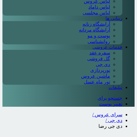
لباس عروس
لباس داماد
لباس مجلسی
زیبایی ها
آرایشگاه زنانه
آرایشگاه مردانه
پوست و مو
روانشناسی
خدمات عروسی
سفره عقد
گل فروشی
دی جی
نورپردازی
ماشین عروس
تور ماه عسل
تبلیغات
جستجو برای
تغییر پوست
سرای عروس
/
دی جی
/
دی جی رضا