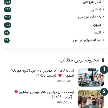
تالار عروسی
ا
328
ی
زیبایی
280
:
خدمات عروسی
280
مزون
120
آتلیه
81
مجله سرای عروس
22
محبوب ترین مطالب
لیست کامل
بهترین دی جی (گروه موزیک)
اصفهان
【آپدیت 1405】
اکتبر 1, 2024
لیست کامل بهترین تالار عروسی نیشابور
【آپدیت 1405】
می 12, 2024