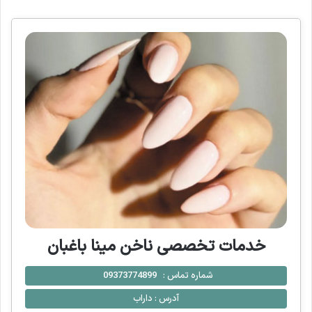
خدمات تخصصی ناخن مینا باغبان
شماره تماس :
09373774899
آدرس :
داراب