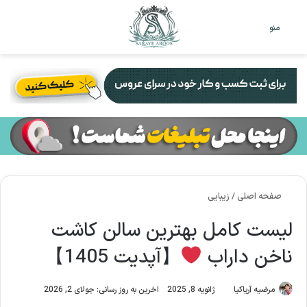
تغییر
جس
منو
پوست
برا
صفحه اصلی
/
زیبایی
لیست کامل بهترین سالن کاشت
ناخن داراب
【آپدیت 1405】
مرضیه آریاکیا
ژانویه 8, 2025
اخرین به روز رسانی: جولای 2, 2026