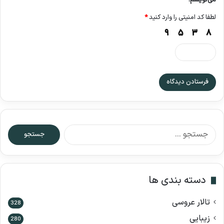
می‌نویسم.
لطفا کد امنیتی را وارد کنید
*
ج
س
ت
ج
و
دسته بندی ها
ب
ر
تالار عروسی
ا
328
ی
زیبایی
280