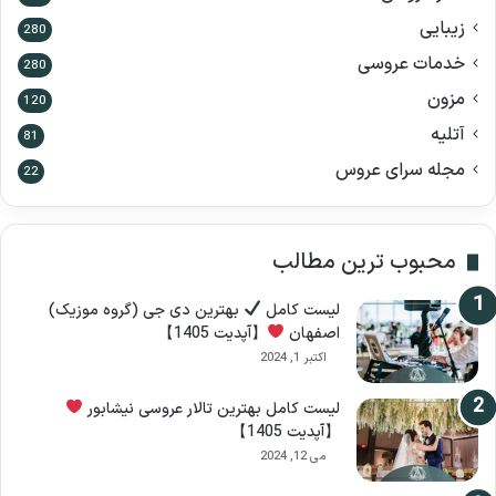
ی
زیبایی
280
:
خدمات عروسی
280
مزون
120
آتلیه
81
مجله سرای عروس
22
محبوب ترین مطالب
لیست کامل
بهترین دی جی (گروه موزیک)
اصفهان
【آپدیت 1405】
اکتبر 1, 2024
لیست کامل بهترین تالار عروسی نیشابور
【آپدیت 1405】
می 12, 2024