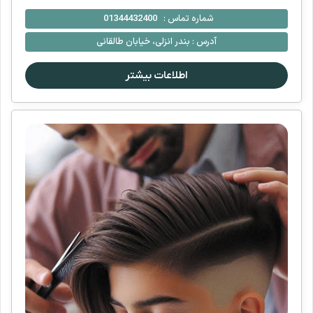
شماره تماس :
01344432400
آدرس :
بندر انزلی، خیابان طالقانی
اطلاعات بیشتر