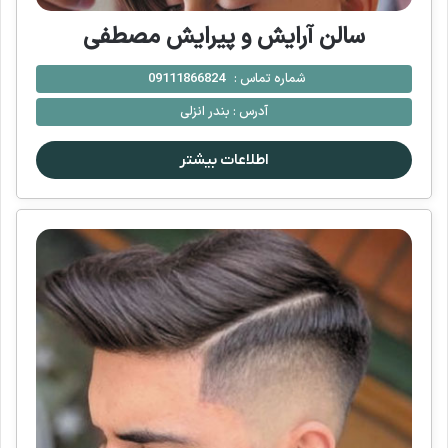
سالن آرایش و پیرایش مصطفی
شماره تماس :
09111866824
آدرس :
بندر انزلی
اطلاعات بیشتر