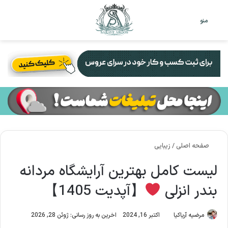
تغییر
جس
منو
پوست
برا
صفحه اصلی
/
زیبایی
لیست کامل بهترین آرایشگاه مردانه
بندر انزلی
【آپدیت 1405】
مرضیه آریاکیا
اکتبر 16, 2024
اخرین به روز رسانی: ژوئن 28, 2026