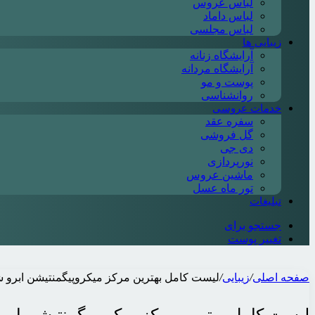
لباس عروس
لباس داماد
لباس مجلسی
زیبایی ها
آرایشگاه زنانه
آرایشگاه مردانه
پوست و مو
روانشناسی
خدمات عروسی
سفره عقد
گل فروشی
دی جی
نورپردازی
ماشین عروس
تور ماه عسل
تبلیغات
جستجو برای
تغییر پوست
صفحه اصلی
/
زیبایی
/
لیست کامل بهترین مرکز میکروپیگمنتیشن ابرو شمال