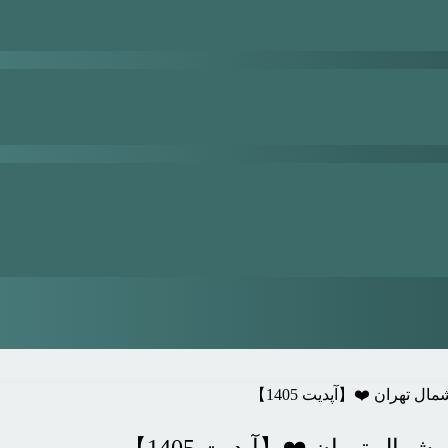
 تهران ❤️【آپدیت 1405】