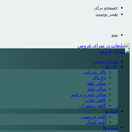
جستجو برای
تغییر پوست
منو
سرای عروس
تالار ها
تالار پذیرایی
باغ تالار
سالن عقد
سالن تولد
سالن ختم و ترحیم
کافی شاپ
کافه رستوران
آتلیه ها
آتلیه عروسی
آتلیه کودک
مزون ها