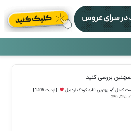
تغییر
جست
پوست
برای
چنین بررسی کنید
ست کامل
بهترین آتلیه کودک اردبیل
【آپدیت 1405】
وریل 28, 2025