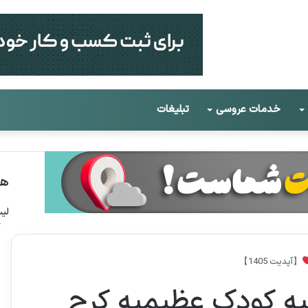
خدمات عروسی
تبلیغات
هم
لی
آ
【آپدیت 1405】
یه کودک عظیمیه کرج