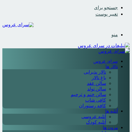
جستجو برای
تغییر پوست
منو
سرای عروس
تالار ها
تالار پذیرایی
باغ تالار
سالن عقد
سالن تولد
سالن ختم و ترحیم
کافی شاپ
کافه رستوران
آتلیه ها
آتلیه عروسی
آتلیه کودک
مزون ها