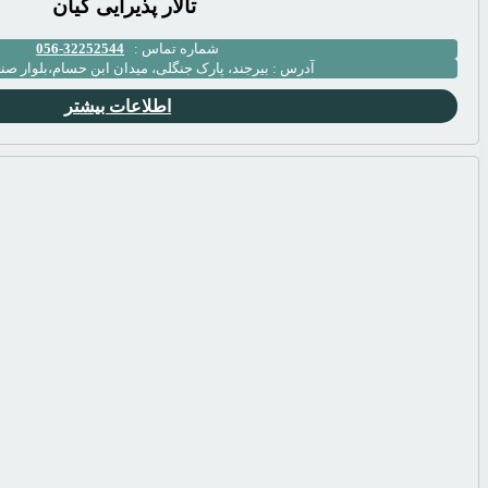
تالار پذیرایی کیان
شماره تماس :
32252544-056
آدرس :
بیرجند، پارک جنگلی، میدان ابن حسام،بلوار ص
اطلاعات بیشتر