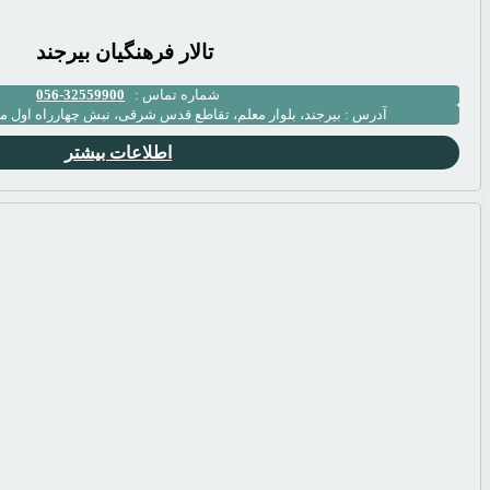
تالار فرهنگیان بیرجند
شماره تماس :
32559900-056
آدرس :
بیرجند، بلوار معلم، تقاطع قدس شرقی، نبش چهارراه اول معلم
اطلاعات بیشتر