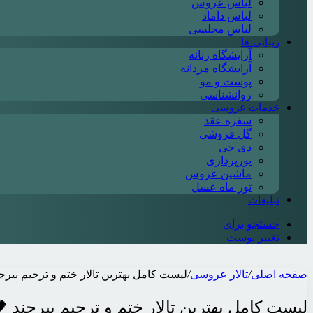
لباس عروس
لباس داماد
لباس مجلسی
زیبایی ها
آرایشگاه زنانه
آرایشگاه مردانه
پوست و مو
روانشناسی
خدمات عروسی
سفره عقد
گل فروشی
دی جی
نورپردازی
ماشین عروس
تور ماه عسل
تبلیغات
جستجو برای
تغییر پوست
صفحه اصلی
/
تالار عروسی
/
لیست کامل بهترین تالار ختم و ترحیم بیرجند 
لیست کامل بهترین تالار ختم و ترحیم بیرجند 🖤【آ