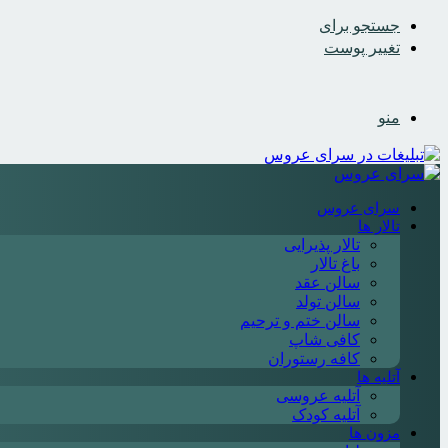
جستجو برای
تغییر پوست
منو
سرای عروس
تالار ها
تالار پذیرایی
باغ تالار
سالن عقد
سالن تولد
سالن ختم و ترحیم
کافی شاپ
کافه رستوران
آتلیه ها
آتلیه عروسی
آتلیه کودک
مزون ها