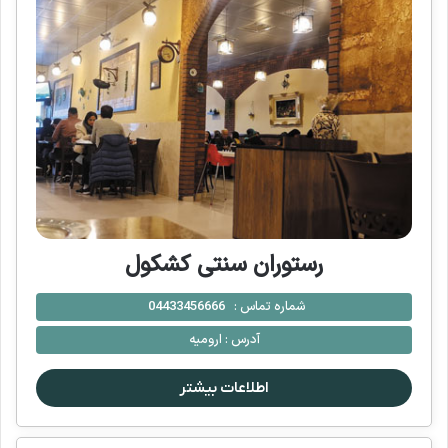
رستوران سنتی کشکول
شماره تماس :
04433456666
آدرس :
ارومیه
اطلاعات بیشتر