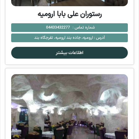
رستوران علی بابا ارومیه
شماره تماس :
04433432277
آدرس :
ارومیه، جاده بند ارومیه، تفرجگاه بند
اطلاعات بیشتر