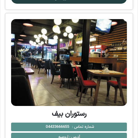
رستوران بیف
شماره تماس :
04433666655
آدرس :
ارومیه