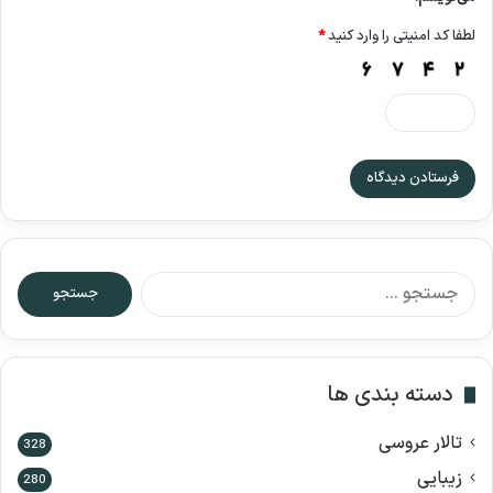
لطفا کد امنیتی را وارد کنید
*
ج
س
ت
ج
و
دسته بندی ها
ب
ر
تالار عروسی
ا
328
ی
زیبایی
280
: