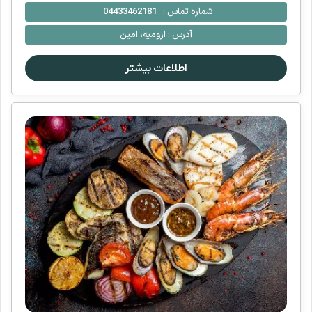
شماره تماس :
04433462181
آدرس :
ارومیه، امین
اطلاعات بیشتر