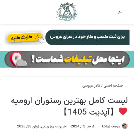
تغییر
جس
منو
پوست
برا
صفحه اصلی
/
تالار عروسی
لیست کامل بهترین رستوران ارومیه
【آپدیت 1405】
مرضیه آریاکیا
نوامبر 12, 2024
اخرین به روز رسانی: ژوئن 28, 2026