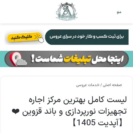
تغییر
جس
منو
پوست
برا
صفحه اصلی
/
خدمات عروسی
لیست کامل بهترین مرکز اجاره
تجهیزات نورپردازی و باند قزوین ❤️
【آپدیت 1405】