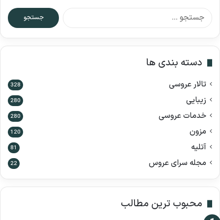
ج
س
ت
ج
و
دسته بندی ها
ب
ر
تالار عروسی
ا
328
ی
زیبایی
280
:
خدمات عروسی
280
مزون
120
آتلیه
81
مجله سرای عروس
22
محبوب ترین مطالب