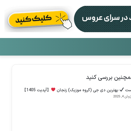
تغییر
جست
پوست
برای
چنین بررسی کنید
ست
بهترین دی جی (گروه موزیک) زنجان
【آپدیت 1405】
وئن 4, 2025