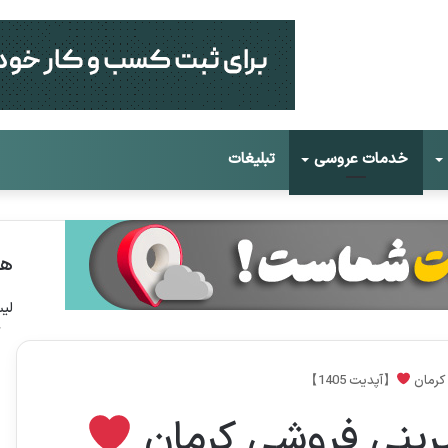
خدمات عروسی
تبلیغات
هم
لی
ژ
 کرمان
【آپدیت 1405】
رینی فروشی کرمان