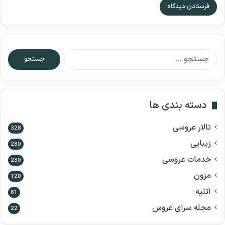
ج
س
ت
ج
و
دسته بندی ها
ب
ر
تالار عروسی
ا
328
ی
زیبایی
280
:
خدمات عروسی
280
مزون
120
آتلیه
81
مجله سرای عروس
22