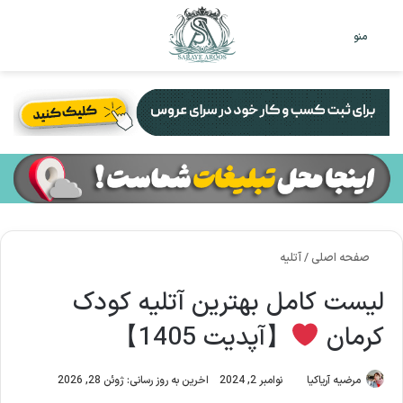
تغییر
جس
منو
پوست
برا
صفحه اصلی
/
آتلیه
لیست کامل بهترین آتلیه کودک
کرمان
【آپدیت 1405】
مرضیه آریاکیا
نوامبر 2, 2024
اخرین به روز رسانی: ژوئن 28, 2026