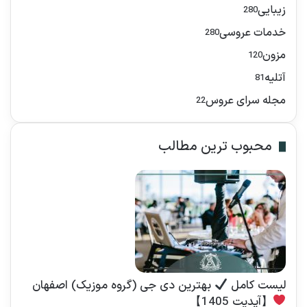
زیبایی
280
ی
:
خدمات عروسی
280
مزون
120
آتلیه
81
مجله سرای عروس
22
محبوب ترین مطالب
لیست کامل
بهترین دی جی (گروه موزیک) اصفهان
【آپدیت 1405】