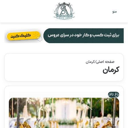
تغییر
جس
منو
پوست
برا
صفحه اصلی
/
کرمان
کرمان
باغ تالار