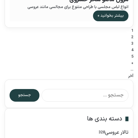
انواع لباس مجلسی با طراحی متنوع برای مجالسی مانند عروسی
بیشتر بخوانید »
1
2
3
4
5
‏»
...
آخر
ج
س
ت
ج
دسته بندی ها
و
ب
ر
تالار عروسی
328
ا