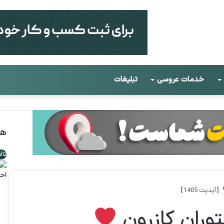
خدمات عروسی
تبلیغات
هم
تال
اح
م
【آپدیت 1405】
وران کازرون