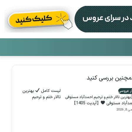
تغییر
جست
پوست
برای
چنین بررسی کنید
لیست کامل
بهترین
ار عروسی
تالار ختم و ترحیم
مدآباد مستوفی
【آپدیت 1405】
ی 8, 2026