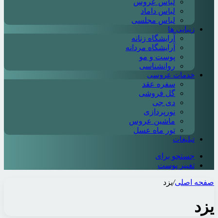
لباس عروس
لباس داماد
لباس مجلسی
زیبایی ها
آرایشگاه زنانه
آرایشگاه مردانه
پوست و مو
روانشناسی
خدمات عروسی
سفره عقد
گل فروشی
دی جی
نورپردازی
ماشین عروس
تور ماه عسل
تبلیغات
جستجو برای
تغییر پوست
صفحه اصلی
/
یزد
یزد