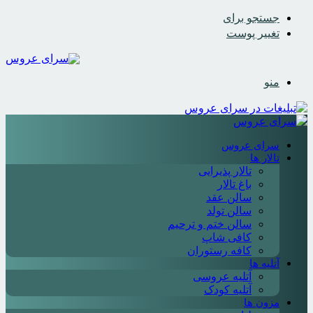
جستجو برای
تغییر پوست
منو
سرای عروس
تالار ها
تالار پذیرایی
باغ تالار
سالن عقد
سالن تولد
سالن ختم و ترحیم
کافی شاپ
کافه رستوران
آتلیه ها
آتلیه عروسی
آتلیه کودک
مزون ها