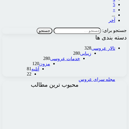
5
‏»
...
آخر
جستجو برای:
دسته بندی ها
328
تالار عروسی
280
زیبایی
280
خدمات عروسی
120
مزون
81
آتلیه
22
مجله سرای عروس
محبوب ترین مطالب