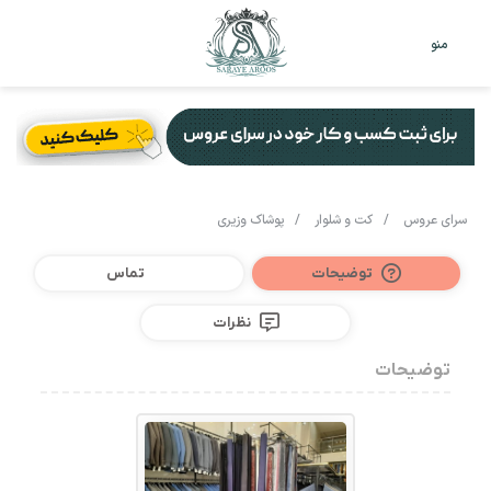
تغییر
جس
منو
پوست
برا
سرای عروس
/
کت و شلوار
/
پوشاک وزیری
توضیحات
تماس
نظرات
توضیحات