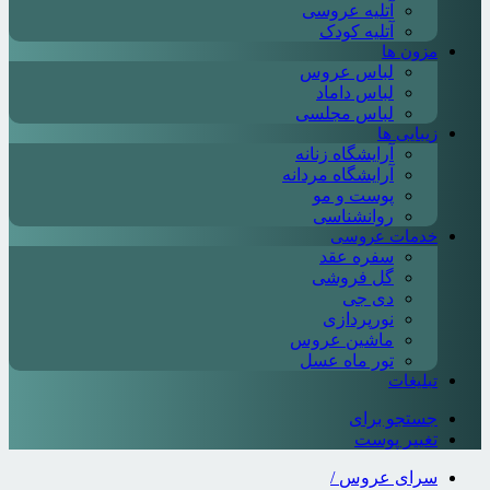
آتلیه عروسی
آتلیه کودک
مزون ها
لباس عروس
لباس داماد
لباس مجلسی
زیبایی ها
آرایشگاه زنانه
آرایشگاه مردانه
پوست و مو
روانشناسی
خدمات عروسی
سفره عقد
گل فروشی
دی جی
نورپردازی
ماشین عروس
تور ماه عسل
تبلیغات
جستجو برای
تغییر پوست
سرای عروس
/