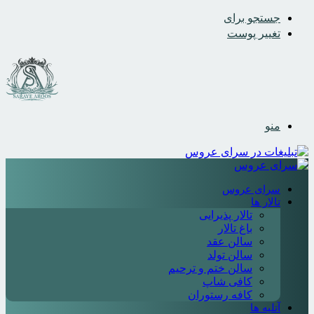
جستجو برای
تغییر پوست
منو
سرای عروس
تالار ها
تالار پذیرایی
باغ تالار
سالن عقد
سالن تولد
سالن ختم و ترحیم
کافی شاپ
کافه رستوران
آتلیه ها