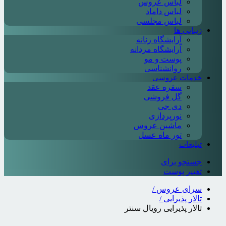
لباس عروس
لباس داماد
لباس مجلسی
زیبایی ها
آرایشگاه زنانه
آرایشگاه مردانه
پوست و مو
روانشناسی
خدمات عروسی
سفره عقد
گل فروشی
دی جی
نورپردازی
ماشین عروس
تور ماه عسل
تبلیغات
جستجو برای
تغییر پوست
سرای عروس
/
تالار پذیرایی
/
تالار پذیرایی رویال سنتر