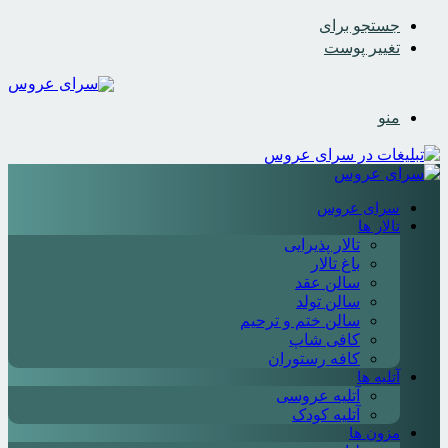
جستجو برای
تغییر پوست
منو
سرای عروس
تالار ها
تالار پذیرایی
باغ تالار
سالن عقد
سالن تولد
سالن ختم و ترحیم
کافی شاپ
کافه رستوران
آتلیه ها
آتلیه عروسی
آتلیه کودک
مزون ها