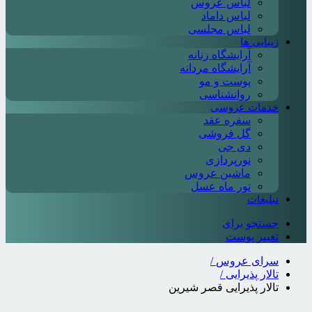
لباس عروس
لباس داماد
لباس مجلسی
زیبایی ها
آرایشگاه زنانه
آرایشگاه مردانه
پوست و مو
روانشناسی
خدمات عروسی
سفره عقد
گل فروشی
دی جی
نورپردازی
ماشین عروس
تور ماه عسل
تبلیغات
جستجو برای
تغییر پوست
سرای عروس
/
تالار پذیرایی
/
تالار پذیرایی قصر شیرین