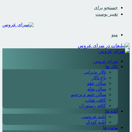
جستجو برای
تغییر پوست
منو
سرای عروس
تالار ها
تالار پذیرایی
باغ تالار
سالن عقد
سالن تولد
سالن ختم و ترحیم
کافی شاپ
کافه رستوران
آتلیه ها
آتلیه عروسی
آتلیه کودک
مزون ها