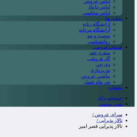
لباس عروس
لباس داماد
لباس مجلسی
زیبایی ها
آرایشگاه زنانه
آرایشگاه مردانه
پوست و مو
روانشناسی
خدمات عروسی
سفره عقد
گل فروشی
دی جی
نورپردازی
ماشین عروس
تور ماه عسل
تبلیغات
جستجو برای
تغییر پوست
سرای عروس
/
تالار پذیرایی
/
تالار پذیرایی قصر امیر