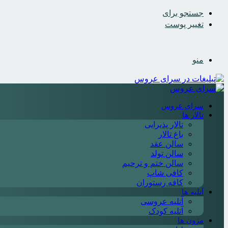
جستجو برای
تغییر پوست
منو
سرای عروس
تالار ها
تالار پذیرایی
باغ تالار
سالن عقد
سالن تولد
سالن ختم و ترحیم
کافی شاپ
کافه رستوران
آتلیه ها
آتلیه عروسی
آتلیه کودک
مزون ها