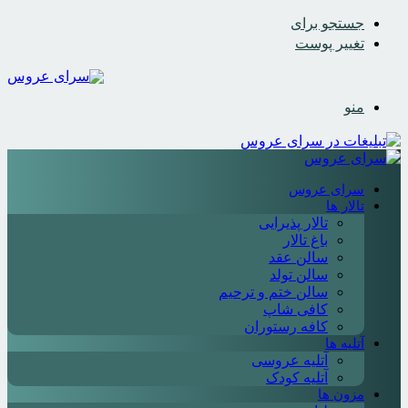
جستجو برای
تغییر پوست
منو
سرای عروس
تالار ها
تالار پذیرایی
باغ تالار
سالن عقد
سالن تولد
سالن ختم و ترحیم
کافی شاپ
کافه رستوران
آتلیه ها
آتلیه عروسی
آتلیه کودک
مزون ها