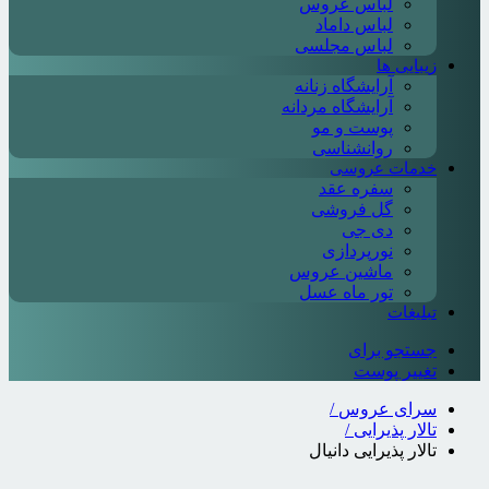
لباس عروس
لباس داماد
لباس مجلسی
زیبایی ها
آرایشگاه زنانه
آرایشگاه مردانه
پوست و مو
روانشناسی
خدمات عروسی
سفره عقد
گل فروشی
دی جی
نورپردازی
ماشین عروس
تور ماه عسل
تبلیغات
جستجو برای
تغییر پوست
سرای عروس
/
تالار پذیرایی
/
تالار پذیرایی دانیال