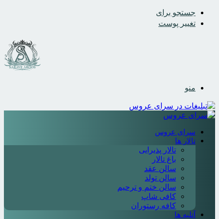
جستجو برای
تغییر پوست
منو
سرای عروس
تالار ها
تالار پذیرایی
باغ تالار
سالن عقد
سالن تولد
سالن ختم و ترحیم
کافی شاپ
کافه رستوران
آتلیه ها