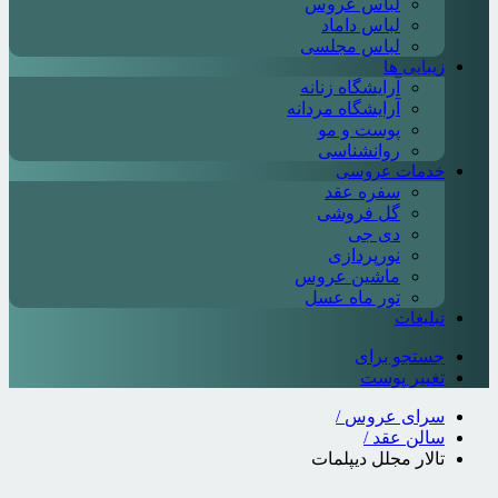
لباس عروس
لباس داماد
لباس مجلسی
زیبایی ها
آرایشگاه زنانه
آرایشگاه مردانه
پوست و مو
روانشناسی
خدمات عروسی
سفره عقد
گل فروشی
دی جی
نورپردازی
ماشین عروس
تور ماه عسل
تبلیغات
جستجو برای
تغییر پوست
سرای عروس
/
سالن عقد
/
تالار مجلل دیپلمات