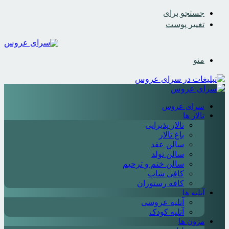
جستجو برای
تغییر پوست
منو
سرای عروس
تالار ها
تالار پذیرایی
باغ تالار
سالن عقد
سالن تولد
سالن ختم و ترحیم
کافی شاپ
کافه رستوران
آتلیه ها
آتلیه عروسی
آتلیه کودک
مزون ها