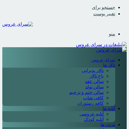
جستجو برای
تغییر پوست
منو
سرای عروس
تالار ها
تالار پذیرایی
باغ تالار
سالن عقد
سالن تولد
سالن ختم و ترحیم
کافی شاپ
کافه رستوران
آتلیه ها
آتلیه عروسی
آتلیه کودک
مزون ها