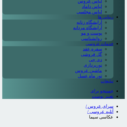
لباس عروس
لباس داماد
لباس مجلسی
زیبایی ها
آرایشگاه زنانه
آرایشگاه مردانه
پوست و مو
روانشناسی
خدمات عروسی
سفره عقد
گل فروشی
دی جی
نورپردازی
ماشین عروس
تور ماه عسل
تبلیغات
جستجو برای
تغییر پوست
سرای عروس
/
آتلیه عروسی
/
عکاسی سیما