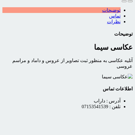
توضیحات
تماس
نظرات
توضیحات
عکاسی سیما
آتلیه عکاسی به منظور ثبت تصاویر از عروس و داماد و مراسم
عروسی
اطلاعات تماس
آدرس :
داراب
تلفن :
07153541539