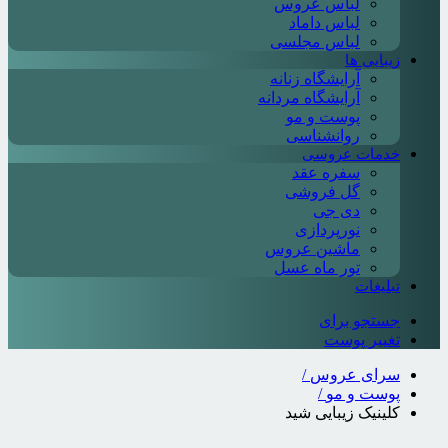
لباس عروس
لباس داماد
لباس مجلسی
زیبایی ها
آرایشگاه زنانه
آرایشگاه مردانه
پوست و مو
روانشناسی
خدمات عروسی
سفره عقد
گل فروشی
دی جی
نورپردازی
ماشین عروس
تور ماه عسل
تبلیغات
جستجو برای
تغییر پوست
سرای عروس
/
پوست و مو
/
کلینیک زیبایی شید