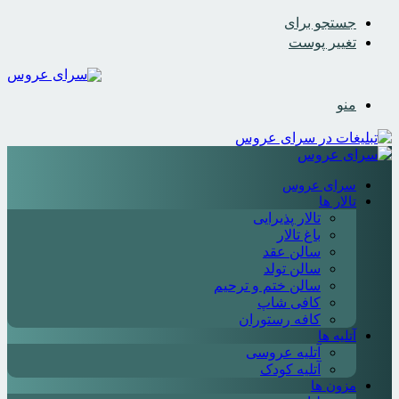
جستجو برای
تغییر پوست
منو
سرای عروس
تالار ها
تالار پذیرایی
باغ تالار
سالن عقد
سالن تولد
سالن ختم و ترحیم
کافی شاپ
کافه رستوران
آتلیه ها
آتلیه عروسی
آتلیه کودک
مزون ها