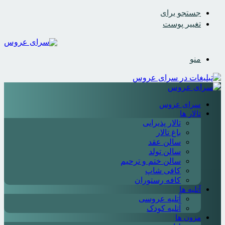
جستجو برای
تغییر پوست
منو
سرای عروس
تالار ها
تالار پذیرایی
باغ تالار
سالن عقد
سالن تولد
سالن ختم و ترحیم
کافی شاپ
کافه رستوران
آتلیه ها
آتلیه عروسی
آتلیه کودک
مزون ها