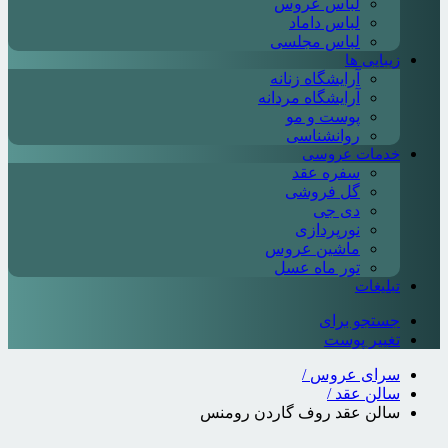
لباس عروس
لباس داماد
لباس مجلسی
زیبایی ها
آرایشگاه زنانه
آرایشگاه مردانه
پوست و مو
روانشناسی
خدمات عروسی
سفره عقد
گل فروشی
دی جی
نورپردازی
ماشین عروس
تور ماه عسل
تبلیغات
جستجو برای
تغییر پوست
سرای عروس
/
سالن عقد
/
سالن عقد روف گاردن رومنس