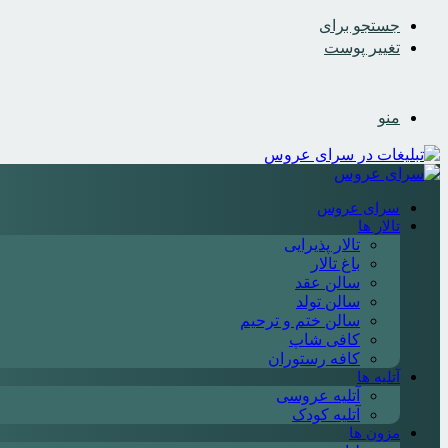
جستجو برای
تغییر پوست
منو
سرای عروس
تالار ها
تالار پذیرایی
باغ تالار
سالن عقد
سالن تولد
سالن ختم و ترحیم
کافی شاپ
کافه رستوران
آتلیه ها
آتلیه عروسی
آتلیه کودک
مزون ها