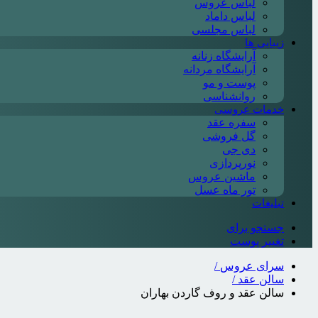
لباس عروس
لباس داماد
لباس مجلسی
زیبایی ها
آرایشگاه زنانه
آرایشگاه مردانه
پوست و مو
روانشناسی
خدمات عروسی
سفره عقد
گل فروشی
دی جی
نورپردازی
ماشین عروس
تور ماه عسل
تبلیغات
جستجو برای
تغییر پوست
سرای عروس
/
سالن عقد
/
سالن عقد و روف گاردن بهاران