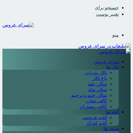
جستجو برای
تغییر پوست
منو
سرای عروس
تالار ها
تالار پذیرایی
باغ تالار
سالن عقد
سالن تولد
سالن ختم و ترحیم
کافی شاپ
کافه رستوران
آتلیه ها
آتلیه عروسی
آتلیه کودک
مزون ها