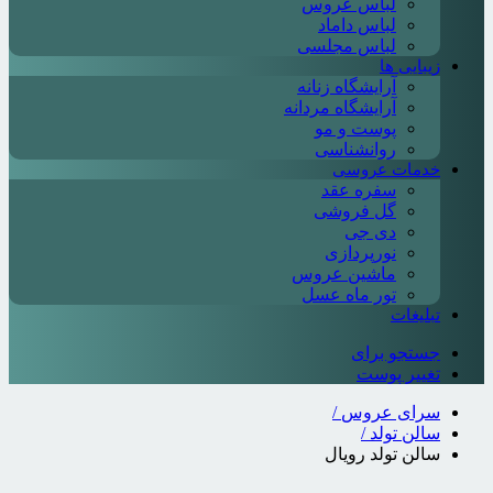
لباس عروس
لباس داماد
لباس مجلسی
زیبایی ها
آرایشگاه زنانه
آرایشگاه مردانه
پوست و مو
روانشناسی
خدمات عروسی
سفره عقد
گل فروشی
دی جی
نورپردازی
ماشین عروس
تور ماه عسل
تبلیغات
جستجو برای
تغییر پوست
سرای عروس
/
سالن تولد
/
سالن تولد رویال