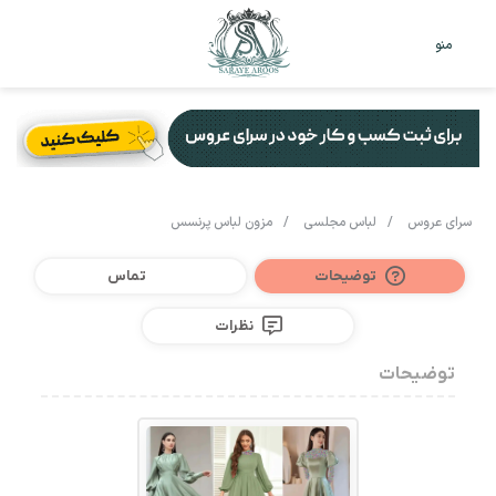
تغییر
جس
منو
پوست
برا
سرای عروس
/
لباس مجلسی
/
مزون لباس پرنسس
توضیحات
تماس
نظرات
توضیحات