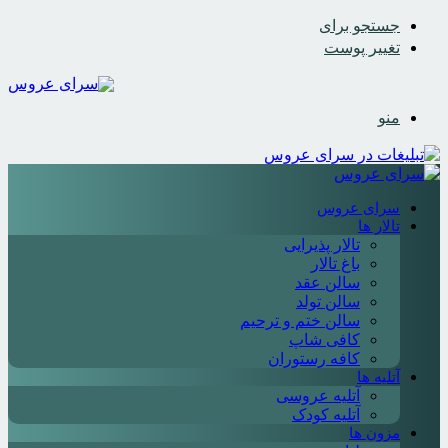
جستجو برای
تغییر پوست
منو
سرای عروس
تالار ها
تالار پذیرایی
باغ تالار
سالن عقد
سالن تولد
سالن ختم و ترحیم
کافی شاپ
کافه رستوران
آتلیه ها
آتلیه عروسی
آتلیه کودک
مزون ها