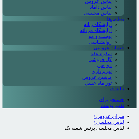
لباس عروس
لباس داماد
لباس مجلسی
زیبایی ها
آرایشگاه زنانه
آرایشگاه مردانه
پوست و مو
روانشناسی
خدمات عروسی
سفره عقد
گل فروشی
دی جی
نورپردازی
ماشین عروس
تور ماه عسل
تبلیغات
جستجو برای
تغییر پوست
سرای عروس
/
لباس مجلسی
/
لباس مجلسی پرنس شعبه یک