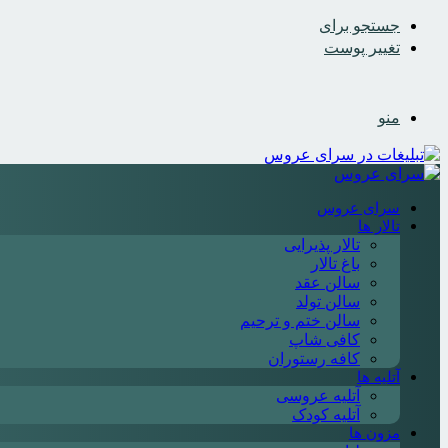
جستجو برای
تغییر پوست
منو
سرای عروس
تالار ها
تالار پذیرایی
باغ تالار
سالن عقد
سالن تولد
سالن ختم و ترحیم
کافی شاپ
کافه رستوران
آتلیه ها
آتلیه عروسی
آتلیه کودک
مزون ها