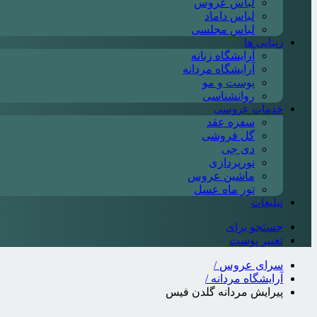
لباس عروس
لباس داماد
لباس مجلسی
زیبایی ها
آرایشگاه زنانه
آرایشگاه مردانه
پوست و مو
روانشناسی
خدمات عروسی
سفره عقد
گل فروشی
دی جی
نورپردازی
ماشین عروس
تور ماه عسل
تبلیغات
جستجو برای
تغییر پوست
سرای عروس
/
آرایشگاه مردانه
/
پیرایش مردانه گلدن فیس