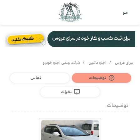
تغییر
جس
منو
پوست
برا
سرای عروس
/
اجاره ماشین
/
شرکت رسمی اجاره خودرو
توضیحات
تماس
نظرات
توضیحات