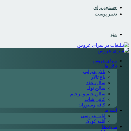
جستجو برای
تغییر پوست
منو
سرای عروس
تالار ها
تالار پذیرایی
باغ تالار
سالن عقد
سالن تولد
سالن ختم و ترحیم
کافی شاپ
کافه رستوران
آتلیه ها
آتلیه عروسی
آتلیه کودک
مزون ها