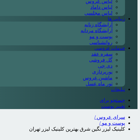
لباس عروس
لباس داماد
لباس مجلسی
زیبایی ها
آرایشگاه زنانه
آرایشگاه مردانه
پوست و مو
روانشناسی
خدمات عروسی
سفره عقد
گل فروشی
دی جی
نورپردازی
ماشین عروس
تور ماه عسل
تبلیغات
جستجو برای
تغییر پوست
سرای عروس
/
پوست و مو
/
کلینیک لیزر نگین شرق بهترین کلینیک لیزر تهران