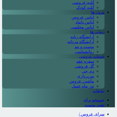
آتلیه عروسی
آتلیه کودک
مزون ها
لباس عروس
لباس داماد
لباس مجلسی
زیبایی ها
آرایشگاه زنانه
آرایشگاه مردانه
پوست و مو
روانشناسی
خدمات عروسی
سفره عقد
گل فروشی
دی جی
نورپردازی
ماشین عروس
تور ماه عسل
تبلیغات
جستجو برای
تغییر پوست
سرای عروس
/