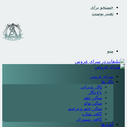
جستجو برای
تغییر پوست
منو
سرای عروس
تالار ها
تالار پذیرایی
باغ تالار
سالن عقد
سالن تولد
سالن ختم و ترحیم
کافی شاپ
کافه رستوران
آتلیه ها