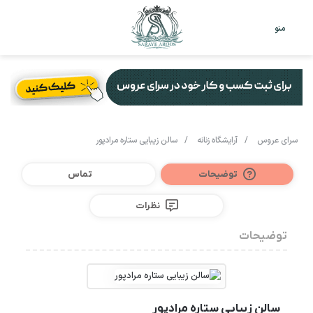
تغییر
جس
منو
پوست
برا
سرای عروس
/
آرایشگاه زنانه
/
سالن زیبایی ستاره مرادپور
توضیحات
تماس
نظرات
توضیحات
سالن زیبایی ستاره مرادپور