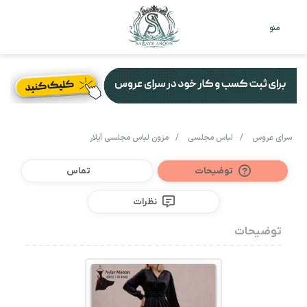
تغییر
جس
منو
پوست
برا
سرای عروس
/
لباس مجلسی
/
مزون لباس مجلسی آیلار
توضیحات
تماس
نظرات
توضیحات