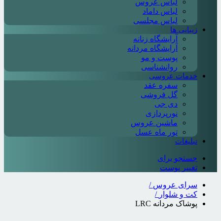
لباس عروس
لباس داماد
لباس مجلسی
زیبایی ها
آرایشگاه زنانه
آرایشگاه مردانه
پوست و مو
روانشناسی
خدمات عروسی
سفره عقد
گل فروشی
دی جی
نورپردازی
ماشین عروس
تور ماه عسل
تبلیغات
جستجو برای
تغییر پوست
سرای عروس
/
کت و شلوار
/
پوشاک مردانه LRC