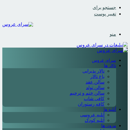
جستجو برای
تغییر پوست
منو
سرای عروس
تالار ها
تالار پذیرایی
باغ تالار
سالن عقد
سالن تولد
سالن ختم و ترحیم
کافی شاپ
کافه رستوران
آتلیه ها
آتلیه عروسی
آتلیه کودک
مزون ها