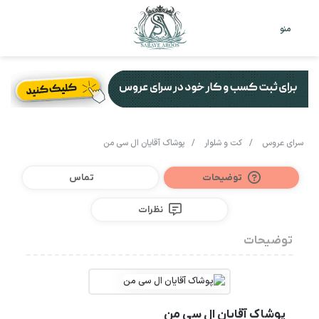
تغییر
جس
منو
پوست
برا
سرای عروس
/
کت و شلوار
/
پوشاک آقایان ال سی من
توضیحات
تماس
نظرات
توضیحات
پوشاک آقایان ال سی من